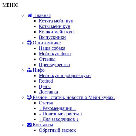
МЕНЮ
Главная
Котята мейн кун
Коты мейн кун
Кошки мейн кун
Выпускники
О питомнике
Наша собака
Мейн кун фото
Отзывы
Преимущества
Инфо
Мейн кун в добрые руки
Retired
Цены
Доставка
Разное - статьи, новости о Мейн кунах.
Статьи
↓ Рекомендации ↓
↓ Полезные советы ↓
↓ Для заводчиков ↓
Контакты
Обратный звонок